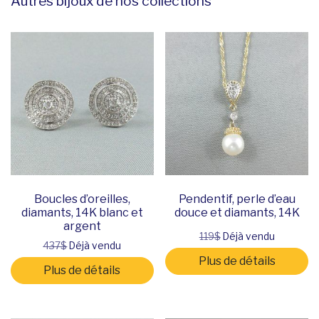
Autres bijoux de nos collections
Boucles d’oreilles,
Pendentif, perle d’eau
diamants, 14K blanc et
douce et diamants, 14K
argent
119$
Déjà vendu
437$
Déjà vendu
Plus de détails
Plus de détails