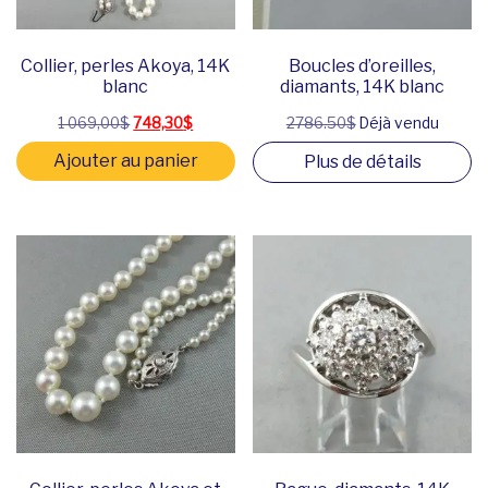
Collier, perles Akoya, 14K
Boucles d’oreilles,
blanc
diamants, 14K blanc
Le prix initial était : 1 069,00$.
Le prix actuel est : 748,30$.
1 069,00
$
748,30
$
2786.50$
Déjà vendu
Ajouter au panier
Plus de détails