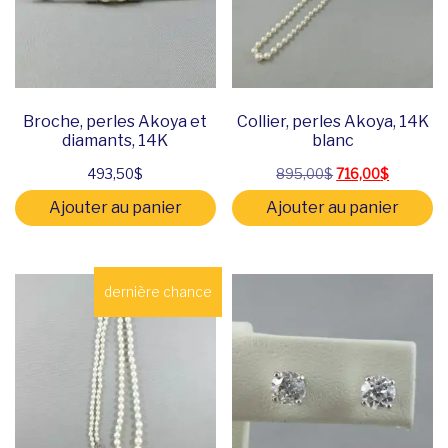
Broche, perles Akoya et
Collier, perles Akoya, 14K
diamants, 14K
blanc
Le prix initial éta
Le prix a
493,50
$
895,00
$
716,00
$
Ajouter au panier
Ajouter au panier
dernière chance