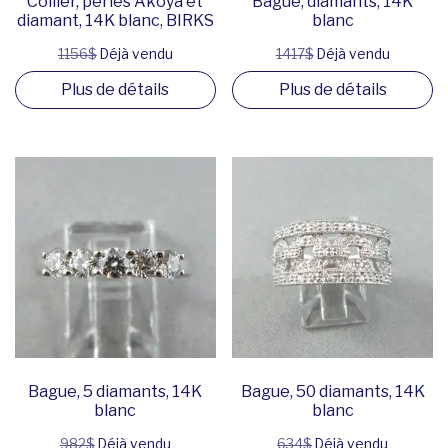
Collier, perles Akoya et
Bague, diamants, 14K
diamant, 14K blanc, BIRKS
blanc
1156$
Déjà vendu
1417$
Déjà vendu
Plus de détails
Plus de détails
Bague, 5 diamants, 14K
Bague, 50 diamants, 14K
blanc
blanc
982$
Déjà vendu
634$
Déjà vendu