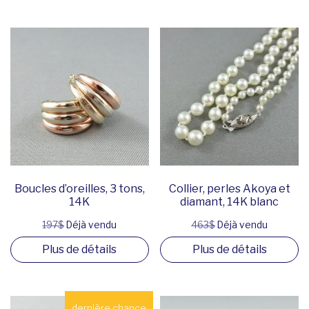
Boucles d’oreilles, 3 tons,
Collier, perles Akoya et
14K
diamant, 14K blanc
197$
Déjà vendu
463$
Déjà vendu
Plus de détails
Plus de détails
dernière chance