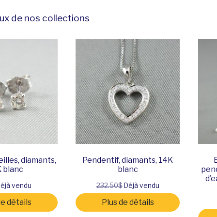
ux de nos collections
illes, diamants,
Pendentif, diamants, 14K
 blanc
blanc
pend
d’e
éjà vendu
232.50$
Déjà vendu
de détails
Plus de détails