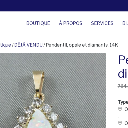
BOUTIQUE
À PROPOS
SERVICES
BI
tique
/
DÉJÀ VENDU
/ Pendentif, opale et diamants, 14K
P
d
764
Type
O
,
O