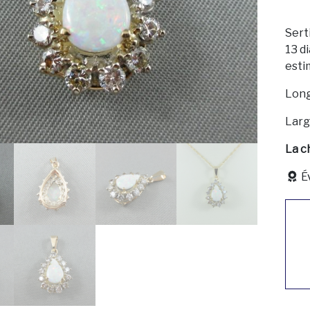
Sert
13 d
estim
Long
Larg
La ch
É