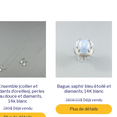
Ensemble (collier et
Bague, saphir bleu étoilé et
ants d’oreilles), perles
diamants, 14K blanc
au douce et diamants,
2808.50$
Déjà vendu
14k blanc
289$
Déjà vendu
Plus de détails