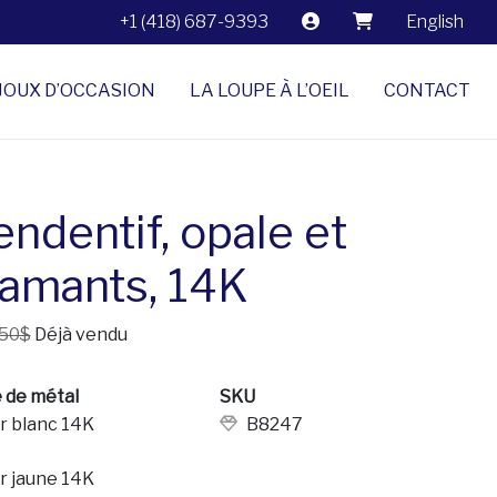
+1 (418) 687-9393
English
JOUX D’OCCASION
LA LOUPE À L’OEIL
CONTACT
endentif, opale et
iamants, 14K
.50$
Déjà vendu
 de métal
SKU
r blanc 14K
B8247
r jaune 14K