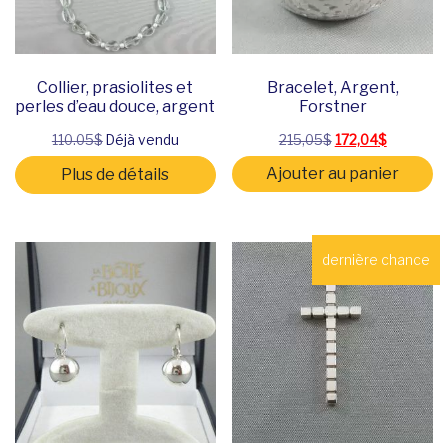
Collier, prasiolites et
Bracelet, Argent,
perles d’eau douce, argent
Forstner
Le prix initial étai
Le prix ac
110.05$
Déjà vendu
215,05
$
172,04
$
Ajouter au panier
Plus de détails
dernière chance