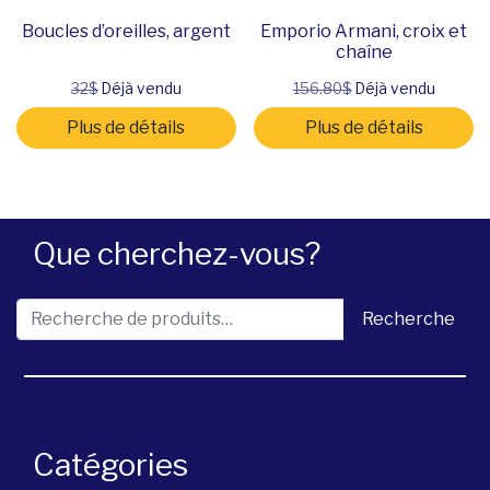
Boucles d’oreilles, argent
Emporio Armani, croix et
chaîne
32$
Déjà vendu
156.80$
Déjà vendu
Plus de détails
Plus de détails
Que cherchez-vous?
Recherche pour :
Recherche
Catégories