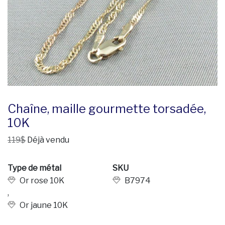
Chaîne, maille gourmette torsadée,
10K
119$
Déjà vendu
Type de métal
SKU
Or rose 10K
B7974
,
Or jaune 10K