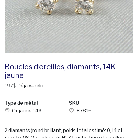
Boucles d’oreilles, diamants, 14K
jaune
197$
Déjà vendu
Type de métal
SKU
Or jaune 14K
B7816
2 diamants (rond brillant, poids total estimé: 0,14 ct,
pureté: VS-2, couleur : G-H). Attache tige et papillon.