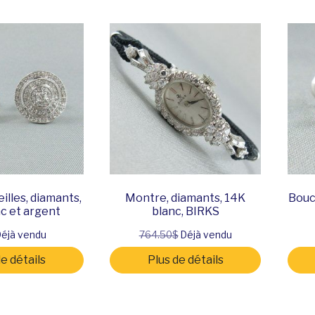
illes, diamants,
Montre, diamants, 14K
Boucl
c et argent
blanc, BIRKS
éjà vendu
764.50$
Déjà vendu
de détails
Plus de détails