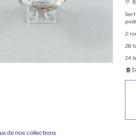
B
Sert
poid
2: ro
28: t
24: b
É
ux de nos collections