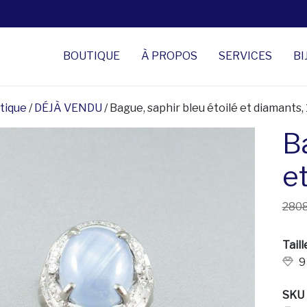
BOUTIQUE
À PROPOS
SERVICES
BI
tique
/
DÉJÀ VENDU
/ Bague, saphir bleu étoilé et diamants,
B
e
2808
Taill
9
SKU