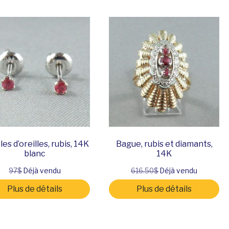
es d’oreilles, rubis, 14K
Bague, rubis et diamants,
blanc
14K
97$
Déjà vendu
616.50$
Déjà vendu
Plus de détails
Plus de détails