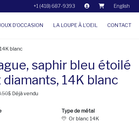
+1 (418) 687-9393
English
JOUX D’OCCASION
LA LOUPE À L’OEIL
CONTACT
 14K blanc
ague, saphir bleu étoilé
t diamants, 14K blanc
.50$
Déjà vendu
e
Type de métal
Or blanc 14K