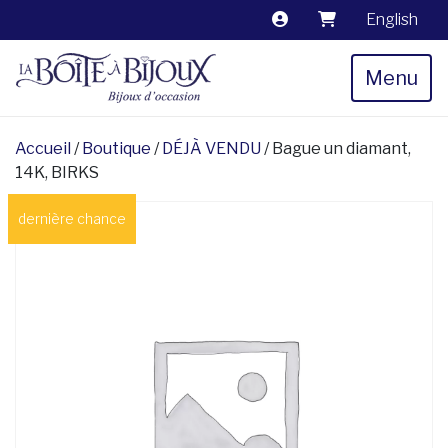
English
Menu
Accueil
/
Boutique
/
DÉJÀ VENDU
/ Bague un diamant,
14K, BIRKS
dernière chance