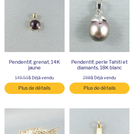
Pendentif, grenat, 14K
Pendentif, perle Tahiti et
jaune
diamants, 18K blanc
149.50$
Déjà vendu
298$
Déjà vendu
Plus de détails
Plus de détails