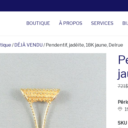
BOUTIQUE
À PROPOS
SERVICES
BI
tique
/
DÉJÀ VENDU
/ Pendentif, jadéite, 18K jaune, Delrue
Pe
j
721
Péri
1
SKU