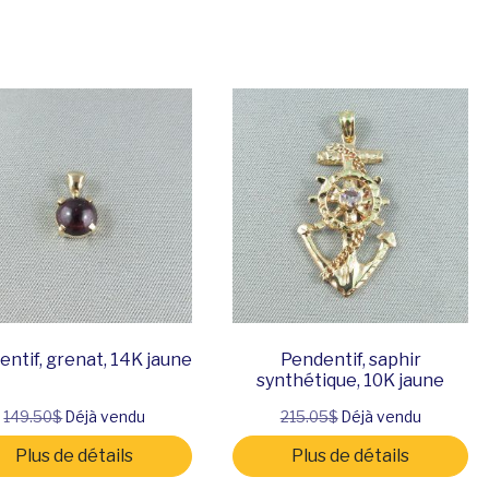
ntif, grenat, 14K jaune
Pendentif, saphir
synthétique, 10K jaune
149.50$
Déjà vendu
215.05$
Déjà vendu
Plus de détails
Plus de détails