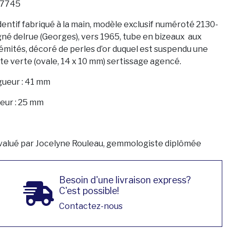
7745
entif fabriqué à la main, modèle exclusif numéroté 2130-
igné delrue (Georges), vers 1965, tube en bizeaux aux
émités, décoré de perles d’or duquel est suspendu une
ite verte (ovale, 14 x 10 mm) sertissage agencé.
ueur : 41 mm
eur : 25 mm
valué par Jocelyne Rouleau, gemmologiste diplômée
Besoin d'une livraison express?
C'est possible!
Contactez-nous