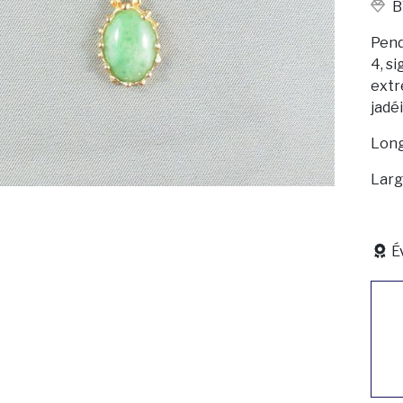
B
Pend
4, s
extr
jadé
Long
Larg
É