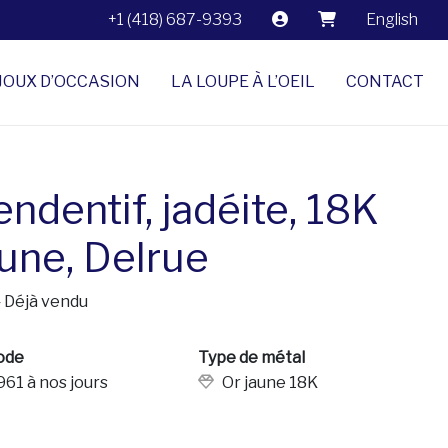
+1 (418) 687-9393
English
JOUX D’OCCASION
LA LOUPE À L’OEIL
CONTACT
ndentif, jadéite, 18K
aune, Delrue
$
Déjà vendu
ode
Type de métal
961 à nos jours
Or jaune 18K