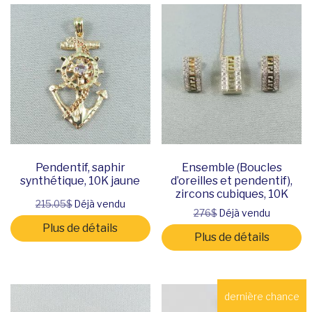
Pendentif, saphir
Ensemble (Boucles
synthétique, 10K jaune
d’oreilles et pendentif),
zircons cubiques, 10K
215.05$
Déjà vendu
276$
Déjà vendu
Plus de détails
Plus de détails
dernière chance