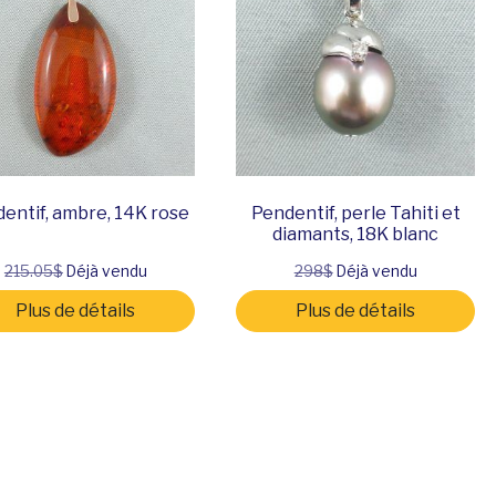
entif, ambre, 14K rose
Pendentif, perle Tahiti et
diamants, 18K blanc
215.05$
Déjà vendu
298$
Déjà vendu
Plus de détails
Plus de détails