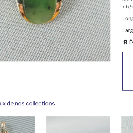
x 6,5
Long
Larg
É
ux de nos collections