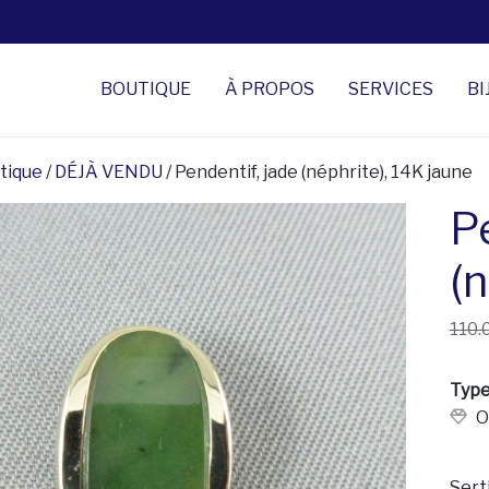
BOUTIQUE
À PROPOS
SERVICES
BI
tique
/
DÉJÀ VENDU
/ Pendentif, jade (néphrite), 14K jaune
P
(n
110.
Type
O
Sert