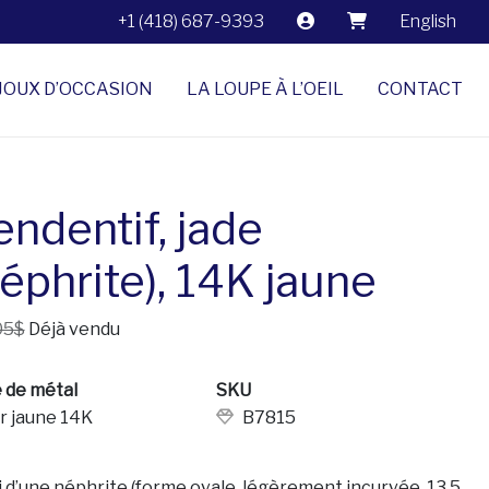
+1 (418) 687-9393
English
JOUX D’OCCASION
LA LOUPE À L’OEIL
CONTACT
endentif, jade
éphrite), 14K jaune
05$
Déjà vendu
 de métal
SKU
r jaune 14K
B7815
i d’une néphrite (forme ovale, légèrement incurvée, 13,5