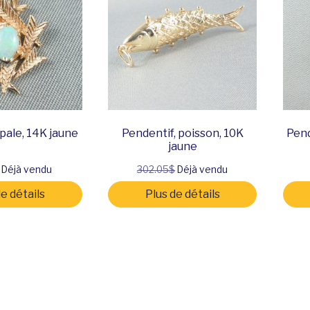
pale, 14K jaune
Pendentif, poisson, 10K
Pend
jaune
Déjà vendu
302.05$
Déjà vendu
de détails
Plus de détails