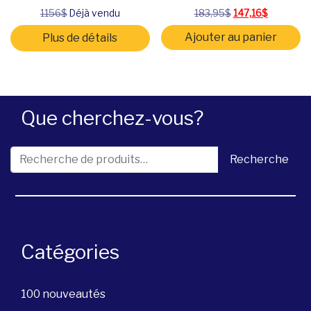
Le prix initial étai
Le prix ac
1156$
Déjà vendu
183,95
$
147,16
$
Ajouter au panier
Plus de détails
Que cherchez-vous?
Recherche pour :
Recherche
Catégories
100 nouveautés