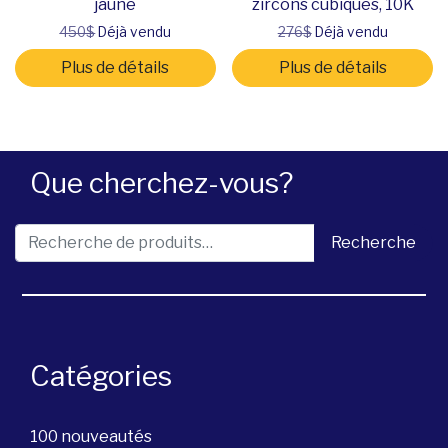
jaune
zircons cubiques, 10K
450$
Déjà vendu
276$
Déjà vendu
Plus de détails
Plus de détails
Que cherchez-vous?
Recherche pour :
Recherche
Catégories
100 nouveautés