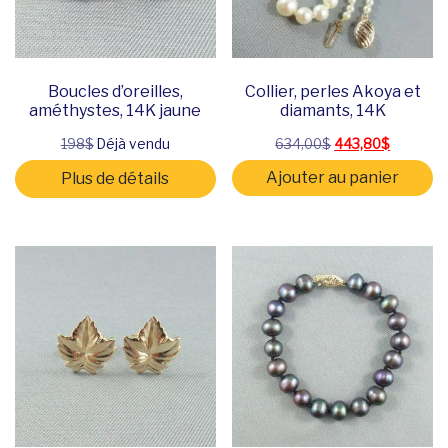
Boucles d’oreilles,
Collier, perles Akoya et
améthystes, 14K jaune
diamants, 14K
Le prix initial étai
Le prix a
198$
Déjà vendu
634,00
$
443,80
$
Ajouter au panier
Plus de détails