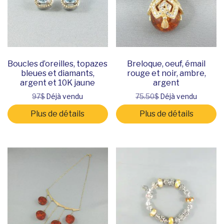
Boucles d’oreilles, topazes
Breloque, oeuf, émail
bleues et diamants,
rouge et noir, ambre,
argent et 10K jaune
argent
97$
Déjà vendu
75.50$
Déjà vendu
Plus de détails
Plus de détails