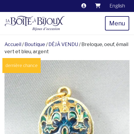
English
Menu
Accueil
/
Boutique
/
DÉJÀ VENDU
/ Breloque, oeuf, émail
vert et bleu, argent
dernière chance