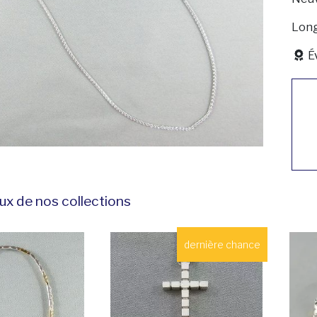
Long
É
ux de nos collections
dernière chance