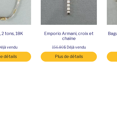
 2 tons, 18K
Emporio Armani, croix et
Bagu
chaîne
éjà vendu
156.80$
Déjà vendu
de détails
Plus de détails