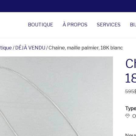
BOUTIQUE
À PROPOS
SERVICES
BI
tique
/
DÉJÀ VENDU
/ Chaîne, maille palmier, 18K blanc
Ch
1
595
Type
O
Neuv