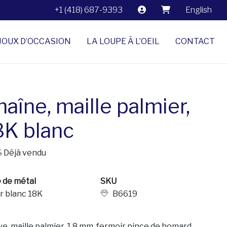
+1 (418) 687-9393
English
JOUX D’OCCASION
LA LOUPE À L’OEIL
CONTACT
aîne, maille palmier,
8K blanc
$
Déjà vendu
 de métal
SKU
r blanc 18K
B6619
e, maille palmier, 1,8 mm, fermoir pince de homard.