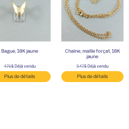
Bague, 18K jaune
Chaîne, maille forçat, 18K
jaune
476$
Déjà vendu
547$
Déjà vendu
Plus de détails
Plus de détails