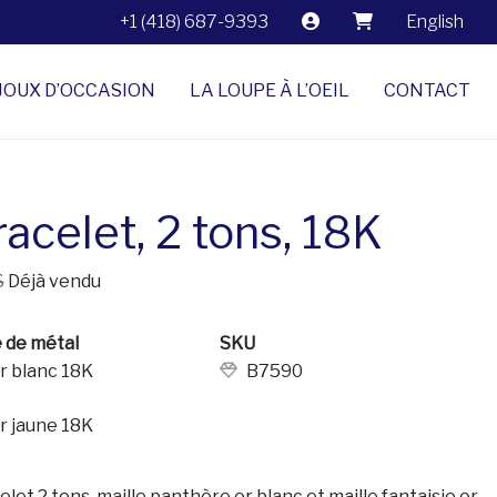
+1 (418) 687-9393
English
JOUX D’OCCASION
LA LOUPE À L’OEIL
CONTACT
acelet, 2 tons, 18K
$
Déjà vendu
 de métal
SKU
r blanc 18K
B7590
r jaune 18K
elet 2 tons, maille panthère or blanc et maille fantaisie or