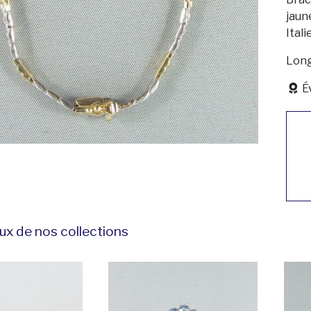
jaune
Italie
Long
É
ux de nos collections