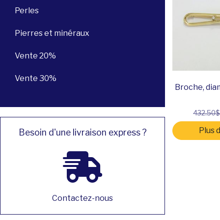
Perles
Pierres et minéraux
Vente 20%
Vente 30%
Broche, dia
432.50
Plus 
Besoin d'une livraison express ?
Contactez-nous