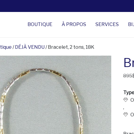
BOUTIQUE
À PROPOS
SERVICES
BI
tique
/
DÉJÀ VENDU
/ Bracelet, 2 tons, 18K
Br
895
Type
O
,
O
Brac