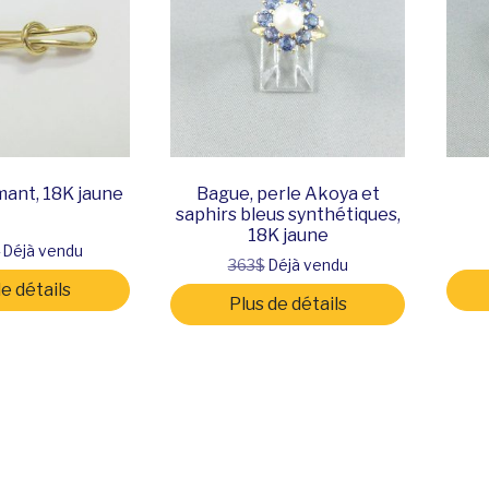
mant, 18K jaune
Bague, perle Akoya et
saphirs bleus synthétiques,
18K jaune
$
Déjà vendu
363$
Déjà vendu
de détails
Plus de détails