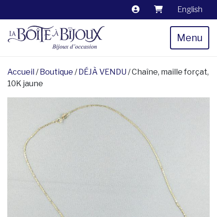
English
Menu
Accueil
/
Boutique
/
DÉJÀ VENDU
/ Chaîne, maille forçat,
10K jaune