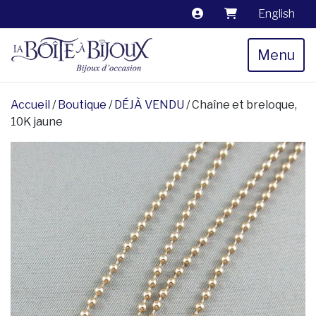
English
Menu
Accueil
/
Boutique
/
DÉJÀ VENDU
/ Chaîne et breloque,
10K jaune