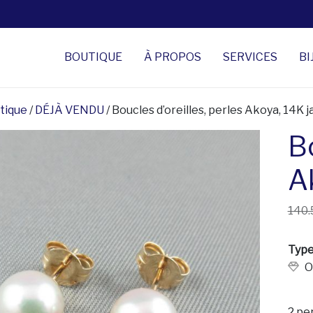
BOUTIQUE
À PROPOS
SERVICES
BI
tique
/
DÉJÀ VENDU
/ Boucles d’oreilles, perles Akoya, 14K 
Bo
A
140.
Type
O
2 pe