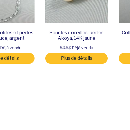
iolites et perles
Boucles d’oreilles, perles
Col
uce, argent
Akoya, 14K jaune
Déjà vendu
53.5$
Déjà vendu
de détails
Plus de détails