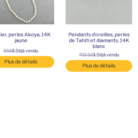
lier, perles Akoya, 14K
Pendants d’oreilles, perles
jaune
de Tahiti et diamants, 14K
blanc
656$
Déjà vendu
703.50$
Déjà vendu
Plus de détails
Plus de détails