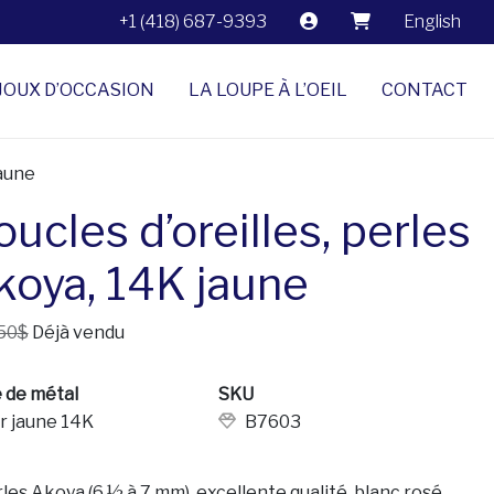
+1 (418) 687-9393
English
JOUX D’OCCASION
LA LOUPE À L’OEIL
CONTACT
jaune
ucles d’oreilles, perles
koya, 14K jaune
50$
Déjà vendu
 de métal
SKU
r jaune 14K
B7603
rles Akoya (6 ½ à 7 mm), excellente qualité, blanc rosé,