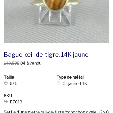
Bague, œil-de-tigre, 14K jaune
140.50$
Déjà vendu
Taille
Type de métal
6 ¼
Or jaune 14K
SKU
B7818
Sertie d’une pierre œil-de-tigre (cabochon ovale, 12 x 8