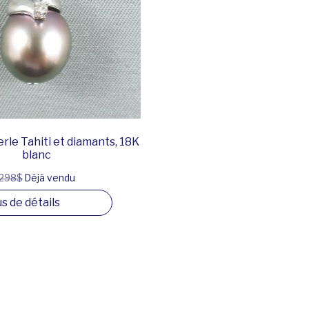
erle Tahiti et diamants, 18K
blanc
298$
Déjà vendu
us de détails