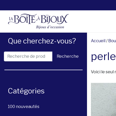
Que cherchez-vous?
Accueil
/
Bou
perle
Recherche pour :
Recherche
Voici le seul 
Catégories
100 nouveautés