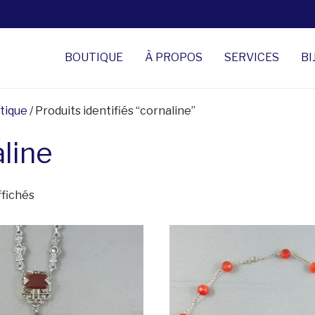
BOUTIQUE
À PROPOS
SERVICES
BI
tique
/ Produits identifiés “cornaline”
line
Trié du plus récent au plus ancien
ffichés