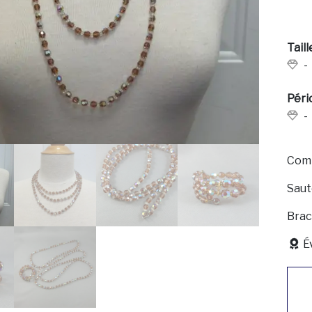
Taill
-
Péri
-
Comp
Saut
Brac
É