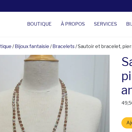
BOUTIQUE
À PROPOS
SERVICES
BI
tique
/
Bijoux fantaisie
/
Bracelets
/ Sautoir et bracelet, pi
Sa
p
a
49,5
quan
Aj