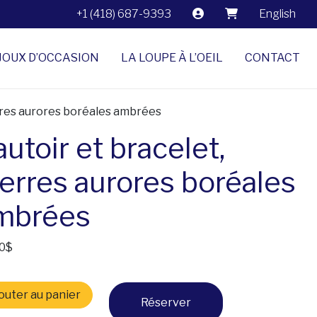
+1 (418) 687-9393
English
JOUX D’OCCASION
LA LOUPE À L’OEIL
CONTACT
erres aurores boréales ambrées
utoir et bracelet,
ierres aurores boréales
mbrées
0
$
tité de Sautoir et bracelet, pierres aurores boréales ambr
outer au panier
Réserver