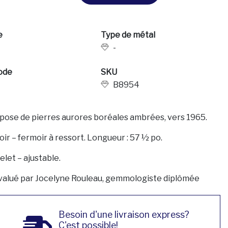
e
Type de métal
-
ode
SKU
B8954
ose de pierres aurores boréales ambrées, vers 1965.
oir – fermoir à ressort. Longueur : 57 ½ po.
elet – ajustable.
valué par Jocelyne Rouleau, gemmologiste diplômée
Besoin d'une livraison express?
C'est possible!