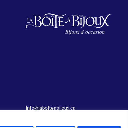
info@laboiteabijoux.ca
418 687-9393