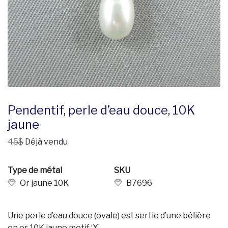
Pendentif, perle d’eau douce, 10K
jaune
45$
Déjà vendu
Type de métal
SKU
Or jaune 10K
B7696
Une perle d’eau douce (ovale) est sertie d’une bélière
en or 10K jaune motif ‘X’.