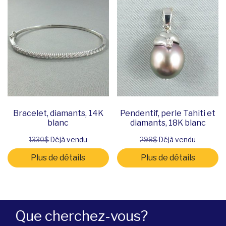
Bracelet, diamants, 14K
Pendentif, perle Tahiti et
blanc
diamants, 18K blanc
1330$
Déjà vendu
298$
Déjà vendu
Plus de détails
Plus de détails
Que cherchez-vous?