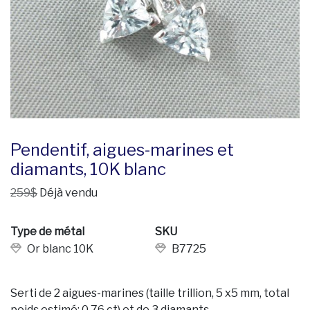
Pendentif, aigues-marines et
diamants, 10K blanc
259$
Déjà vendu
Type de métal
SKU
Or blanc 10K
B7725
Serti de 2 aigues-marines (taille trillion, 5 x5 mm, total
poids estimé: 0,76 ct) et de 3 diamants