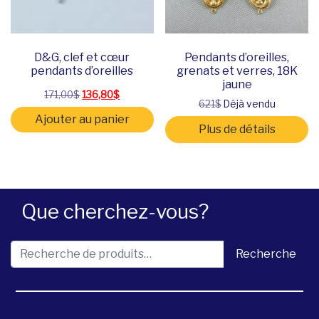
D&G, clef et cœur
Pendants d’oreilles,
pendants d’oreilles
grenats et verres, 18K
jaune
Le prix initial était : 171,00$.
Le prix actuel est : 136,80$.
171,00
$
136,80
$
621$
Déjà vendu
Ajouter au panier
Plus de détails
Que cherchez-vous?
Recherche pour :
Recherche