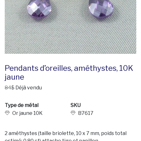
Pendants d’oreilles, améthystes, 10K
jaune
84$
Déjà vendu
Type de métal
SKU
Or jaune 10K
B7617
2 améthystes (taille briolette, 10 x 7 mm, poids total
estimé: 0,80 ct).attache tige et papillon.