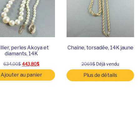
llier, perles Akoya et
Chaîne, torsadée, 14K jaune
diamants, 14K
Le prix initial était : 634,00$.
Le prix actuel est : 443,80$.
634,00
$
443,80
$
2069$
Déjà vendu
Ajouter au panier
Plus de détails