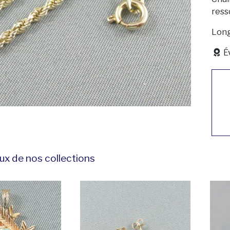
ress
Long
É
ux de nos collections