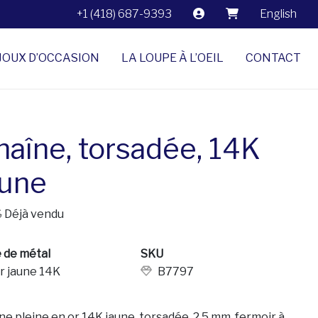
+1 (418) 687-9393
English
JOUX D’OCCASION
LA LOUPE À L’OEIL
CONTACT
haîne, torsadée, 14K
aune
$
Déjà vendu
 de métal
SKU
r jaune 14K
B7797
ne pleine en or 14K jaune, torsadée, 2,5 mm, fermoir à