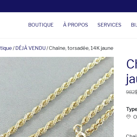
BOUTIQUE
À PROPOS
SERVICES
BI
tique
/
DÉJÀ VENDU
/ Chaîne, torsadée, 14K jaune
C
j
982
Type
O
Chaî