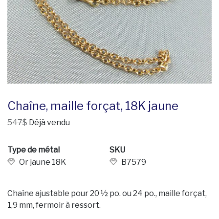
Chaîne, maille forçat, 18K jaune
547$
Déjà vendu
Type de métal
SKU
Or jaune 18K
B7579
Chaîne ajustable pour 20 ½ po. ou 24 po., maille forçat,
1,9 mm, fermoir à ressort.