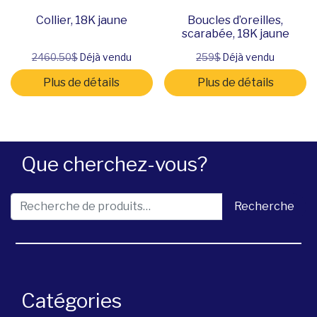
Collier, 18K jaune
Boucles d’oreilles,
scarabée, 18K jaune
2460.50$
Déjà vendu
259$
Déjà vendu
Plus de détails
Plus de détails
Que cherchez-vous?
Recherche pour :
Recherche
Catégories