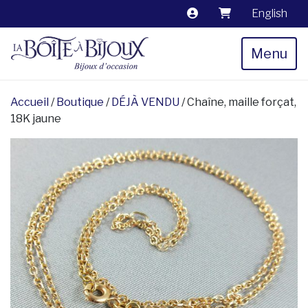
English
Menu
Accueil
/
Boutique
/
DÉJÀ VENDU
/ Chaîne, maille forçat,
18K jaune