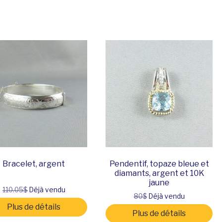
Bracelet, argent
Pendentif, topaze bleue et
diamants, argent et 10K
jaune
110.05$
Déjà vendu
80$
Déjà vendu
Plus de détails
Plus de détails