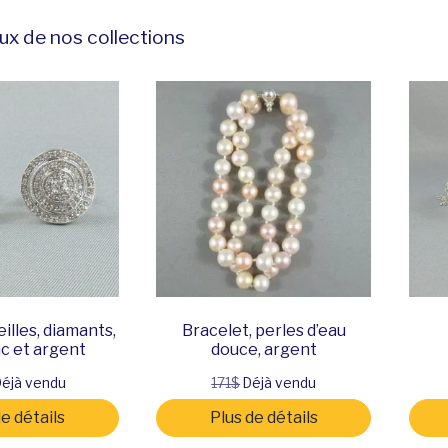
ux de nos collections
illes, diamants,
Bracelet, perles d’eau
c et argent
douce, argent
éjà vendu
171$
Déjà vendu
de détails
Plus de détails