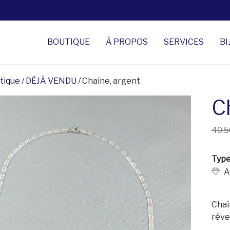
BOUTIQUE
À PROPOS
SERVICES
BI
tique
/
DÉJÀ VENDU
/ Chaîne, argent
C
40.5
Type
A
Chaî
réver