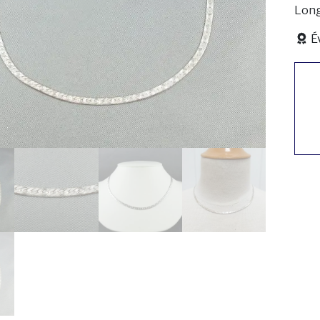
Long
É