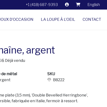
+1 (418) 687-9393
English
JOUX D’OCCASION
LA LOUPE À L’OEIL
CONTACT
haîne, argent
0$
Déjà vendu
 de métal
SKU
rgent
B8222
ne plate (3,5 mm), ‘Double Bevelled Herringbone’,
sible, fabriquée en Italie, fermoir à ressort.