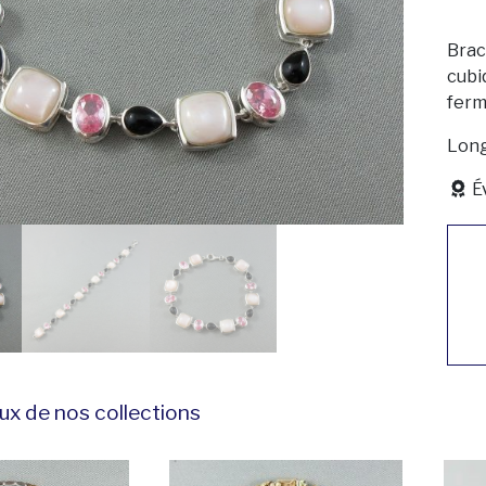
Brace
cubiq
ferm
Long
É
ux de nos collections