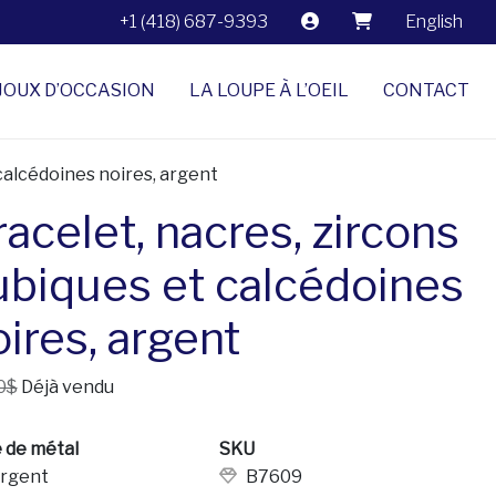
+1 (418) 687-9393
English
JOUX D’OCCASION
LA LOUPE À L’OEIL
CONTACT
 calcédoines noires, argent
acelet, nacres, zircons
ubiques et calcédoines
ires, argent
0$
Déjà vendu
 de métal
SKU
rgent
B7609