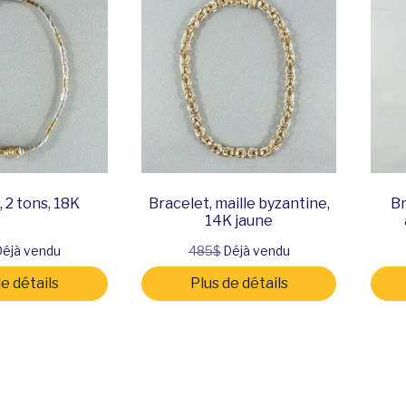
 2 tons, 18K
Bracelet, maille byzantine,
Br
14K jaune
éjà vendu
485$
Déjà vendu
de détails
Plus de détails