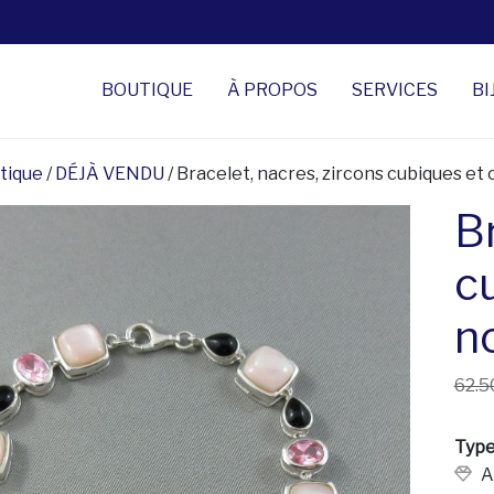
BOUTIQUE
À PROPOS
SERVICES
BI
tique
/
DÉJÀ VENDU
/ Bracelet, nacres, zircons cubiques et
Br
c
no
62.5
Type
A