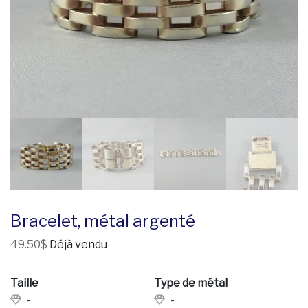
Bracelet, métal argenté
49.50$
Déjà vendu
Taille
Type de métal
-
-