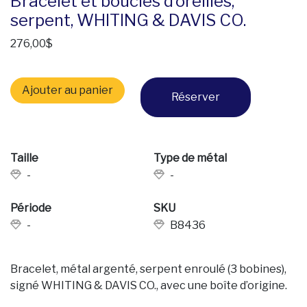
Bracelet et boucles d’oreilles,
serpent, WHITING & DAVIS CO.
276,00
$
quantité de Bracelet et boucles d'oreilles, serpent, WHI
Ajouter au panier
Réserver
Taille
Type de métal
-
-
Période
SKU
-
B8436
Bracelet, métal argenté, serpent enroulé (3 bobines),
signé WHITING & DAVIS CO., avec une boîte d’origine.