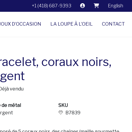
+1 (418) 687-9393
English
JOUX D’OCCASION
LA LOUPE À L’OEIL
CONTACT
acelet, coraux noirs,
rgent
Déjà vendu
 de métal
SKU
rgent
B7839
osé de 5 coraux noirs, des chaînes (maille gourmette