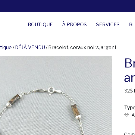
BOUTIQUE
À PROPOS
SERVICES
BI
tique
/
DÉJÀ VENDU
/ Bracelet, coraux noirs, argent
Br
a
32$
Type
A
Comp