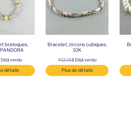
et breloques,
Bracelet, zircons cubiques,
B
, PANDORA
10K
Déjà vendu
402.05$
Déjà vendu
de détails
Plus de détails