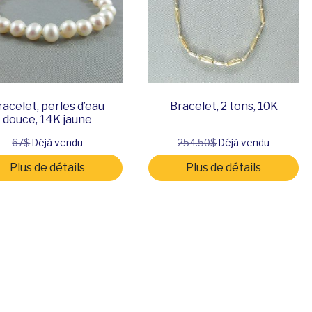
racelet, perles d’eau
Bracelet, 2 tons, 10K
douce, 14K jaune
67$
Déjà vendu
254.50$
Déjà vendu
Plus de détails
Plus de détails