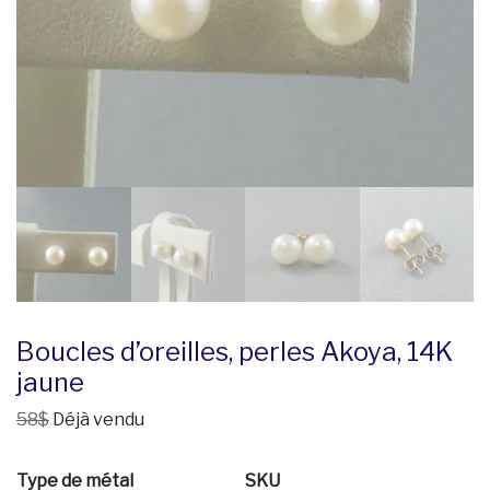
Boucles d’oreilles, perles Akoya, 14K
jaune
58$
Déjà vendu
Type de métal
SKU