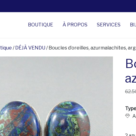
BOUTIQUE
À PROPOS
SERVICES
BI
tique
/
DÉJÀ VENDU
/ Boucles d’oreilles, azurmalachites, ar
Bo
a
62.5
Type
A
2 az