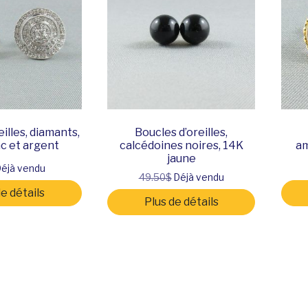
illes, diamants,
Boucles d’oreilles,
c et argent
calcédoines noires, 14K
am
jaune
éjà vendu
49.50$
Déjà vendu
de détails
Plus de détails