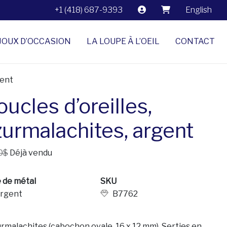
+1 (418) 687-9393
English
JOUX D’OCCASION
LA LOUPE À L’OEIL
CONTACT
gent
ucles d’oreilles,
zurmalachites, argent
0$
Déjà vendu
 de métal
SKU
rgent
B7762
urmalachites (cabochon ovale, 16 x 12 mm). Serties en