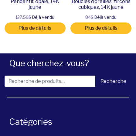
Pendentif, opale, 14K
Boucles d’oreilles, zircons
jaune
cubiques, 14K jaune
127.50$
Déjà vendu
84$
Déjà vendu
Plus de détails
Plus de détails
Que cherchez-vous?
Recherche pour :
Recherche
Catégories