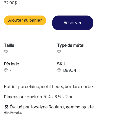
32,00
$
quantité de Boîtier porcelaine
Ajouter au panier
Réserver
Taille
Type de métal
-
-
Période
SKU
-
B8934
Boîtier porcelaine, motif fleurs, bordure dorée.
Dimension : environ 5 ¾ x 3 ½ x 2 po.
Évalué par Jocelyne Rouleau, gemmologiste
diplômée