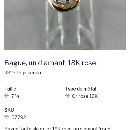
Bague, un diamant, 18K rose
982$
Déjà vendu
Taille
Type de métal
7 ¼
Or rose 18K
SKU
B7792
Bague fantaisie en or 18K rose, un diamant (rond