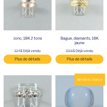
Jonc, 18K 2 tons
Bague, diamants, 18K
jaune
324$
Déjà vendu
1156$
Déjà vendu
Plus de détails
Plus de détails
dernière chance