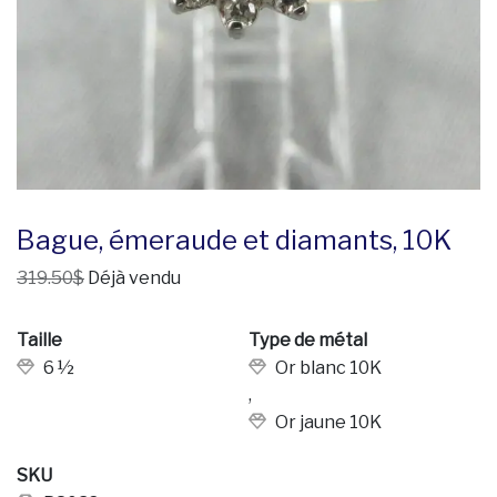
Bague, émeraude et diamants, 10K
319.50$
Déjà vendu
Taille
Type de métal
6 ½
Or blanc 10K
,
Or jaune 10K
SKU